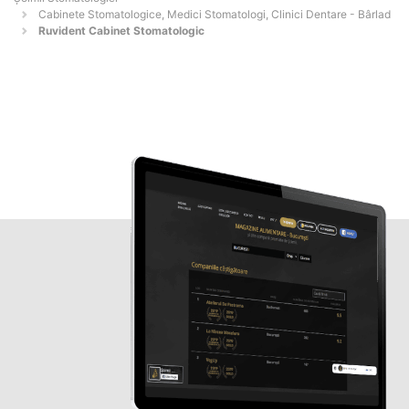
Cabinete Stomatologice, Medici Stomatologi, Clinici Dentare - Bârlad
Ruvident Cabinet Stomatologic