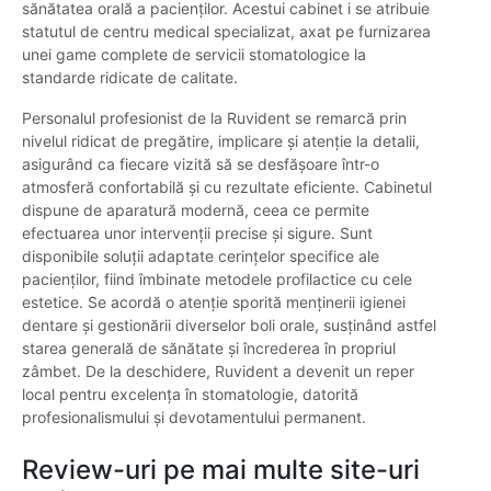
sănătatea orală a pacienților. Acestui cabinet i se atribuie
statutul de centru medical specializat, axat pe furnizarea
unei game complete de servicii stomatologice la
standarde ridicate de calitate.
Personalul profesionist de la Ruvident se remarcă prin
nivelul ridicat de pregătire, implicare și atenție la detalii,
asigurând ca fiecare vizită să se desfășoare într-o
atmosferă confortabilă și cu rezultate eficiente. Cabinetul
dispune de aparatură modernă, ceea ce permite
efectuarea unor intervenții precise și sigure. Sunt
disponibile soluții adaptate cerințelor specifice ale
pacienților, fiind îmbinate metodele profilactice cu cele
estetice. Se acordă o atenție sporită menținerii igienei
dentare și gestionării diverselor boli orale, susținând astfel
starea generală de sănătate și încrederea în propriul
zâmbet. De la deschidere, Ruvident a devenit un reper
local pentru excelența în stomatologie, datorită
profesionalismului și devotamentului permanent.
Review-uri pe mai multe site-uri