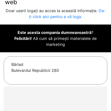
web
Doar userii logați au acces la această informație.
Da-
ți click aici pentru a vă loga.
Este acesta compania dumneavoastră
?
Felicitări!
Aă cum să primești materialele de
marketing
Bârlad
Bulevardul Republicii 280