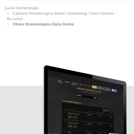
Șoimii Stomatologiei
Cabinete Stomatologice, Medici Stomatologi, Clinici Dentare -
Bucureşti
Clinica Stomatologica Gloria Dental