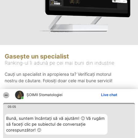
Gasește un specialist
Ranking-ul îi adună pe cei mai buni din industrie
Cauți un specialist in apropierea ta? Verificați motorul
nostru de căutare. Folosiți doar cele mai bune servicii!
ȘOIMII Stomatologiei
Live chat
Căutare
05:05
Bună, suntem încântați să vă ajutăm! 🙂 Vă rugăm
să faceți clic pe subiectul de conversație
corespunzător! 🙂