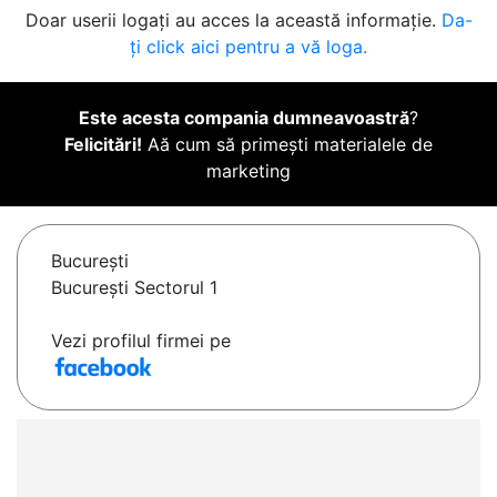
Doar userii logați au acces la această informație.
Da-
ți click aici pentru a vă loga.
Este acesta compania dumneavoastră
?
Felicitări!
Aă cum să primești materialele de
marketing
Bucureşti
Bucureşti Sectorul 1
Vezi profilul firmei pe