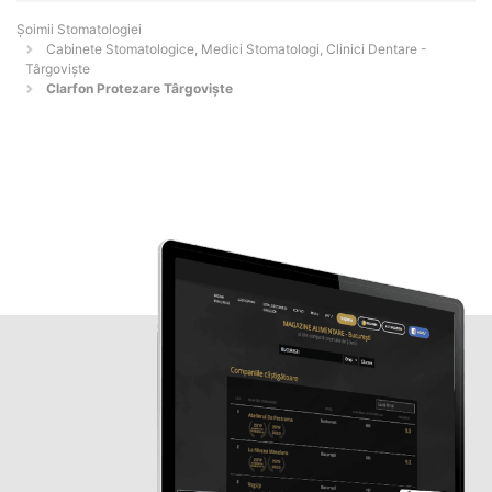
Șoimii Stomatologiei
Cabinete Stomatologice, Medici Stomatologi, Clinici Dentare -
Târgovişte
Clarfon Protezare Târgovişte