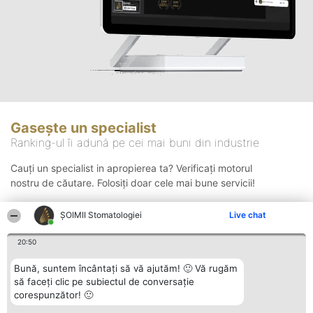
Gasește un specialist
Ranking-ul îi adună pe cei mai buni din industrie
Cauți un specialist in apropierea ta? Verificați motorul
nostru de căutare. Folosiți doar cele mai bune servicii!
ȘOIMII Stomatologiei
Live chat
Căutare
20:50
Bună, suntem încântați să vă ajutăm! 🙂 Vă rugăm
să faceți clic pe subiectul de conversație
corespunzător! 🙂