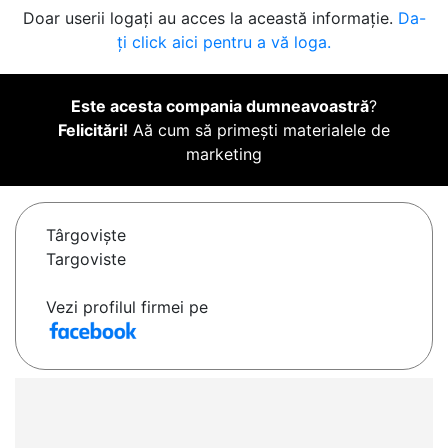
Doar userii logați au acces la această informație.
Da-
ți click aici pentru a vă loga.
Este acesta compania dumneavoastră
?
Felicitări!
Aă cum să primești materialele de
marketing
Târgovişte
Targoviste
Vezi profilul firmei pe