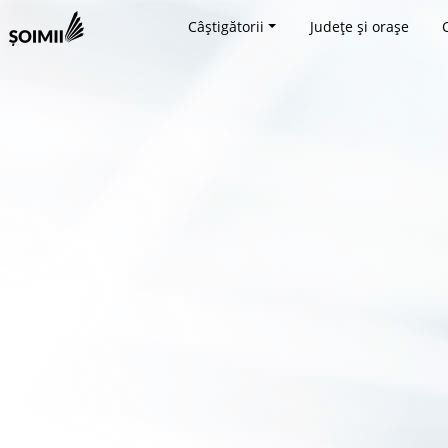
Câștigătorii
Județe și orașe