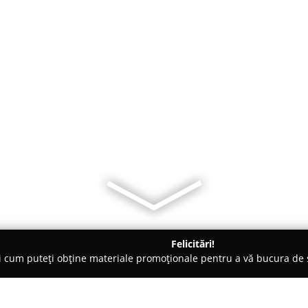
Felicitări!
ți cum puteți obține materiale promoționale pentru a vă bucura d
dici Stomatologi, Clinici Dentare - Cluj-Napoca
Dr. Ana Bucur -