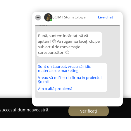
ȘOIMII Stomatologiei
Live chat
20:50
Bună, suntem încântați să vă
ajutăm! 🙂 Vă rugăm să faceți clic pe
subiectul de conversație
corespunzător! 🙂
Sunt un Laureat, vreau să ridic
materiale de marketing
Vreau să-mi înscriu firma in proiectul
Șoimii
Am o altă problemă
e succesul dumneavoastră.
Verificați
 Ortodont Cluj