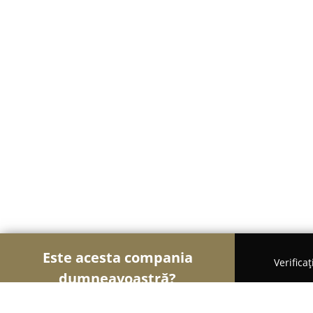
Este acesta compania
Verifica
dumneavoastră?
Șoimii Stomatologiei
Cabinete Stomatologice, Me