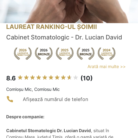
LAUREAT RANKING-UL ȘOIMII
Cabinet Stomatologic - Dr. Lucian David
Arată mai multe >>
8.6
(10)
Comloşu Mic, Comlosu Mic
Afișează numărul de telefon
Despre companie:
Cabinetul Stomatologic Dr. Lucian David
, situat în
Comloșu Mare, județul Timiș, oferă o gamă variată de