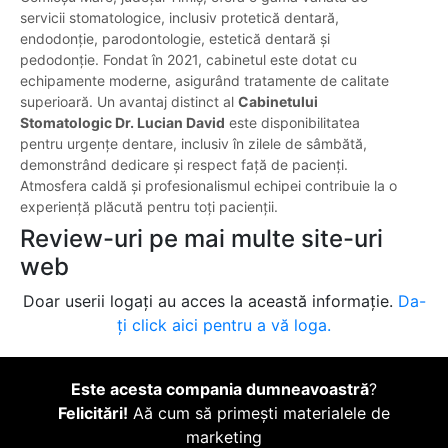
servicii stomatologice, inclusiv protetică dentară,
endodonție, parodontologie, estetică dentară și
pedodonție. Fondat în 2021, cabinetul este dotat cu
echipamente moderne, asigurând tratamente de calitate
superioară. Un avantaj distinct al
Cabinetului
Stomatologic Dr. Lucian David
este disponibilitatea
pentru urgențe dentare, inclusiv în zilele de sâmbătă,
demonstrând dedicare și respect față de pacienți.
Atmosfera caldă și profesionalismul echipei contribuie la o
experiență plăcută pentru toți pacienții.
Review-uri pe mai multe site-uri
web
Doar userii logați au acces la această informație.
Da-
ți click aici pentru a vă loga.
Este acesta compania dumneavoastră
?
Felicitări!
Aă cum să primești materialele de
marketing