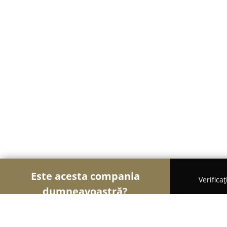
Este acesta compania
Verifica
dumneavoastră?
Șoimii Stomatologiei
Cabinete Stomatologice, Med