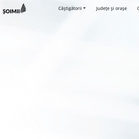
Câștigătorii
Județe și orașe