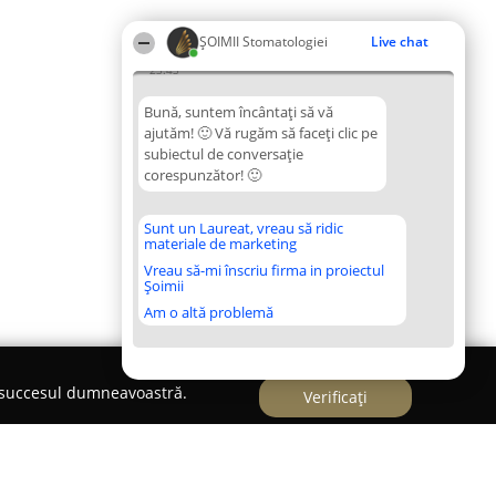
ȘOIMII Stomatologiei
Live chat
23:43
Bună, suntem încântați să vă
ajutăm! 🙂 Vă rugăm să faceți clic pe
subiectul de conversație
corespunzător! 🙂
Sunt un Laureat, vreau să ridic
materiale de marketing
Vreau să-mi înscriu firma in proiectul
Șoimii
Am o altă problemă
e succesul dumneavoastră.
Verificați
- Medic Stomatolog