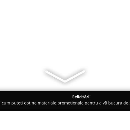
Felicitări!
ți cum puteți obține materiale promoționale pentru a vă bucura d
ici Stomatologi, Clinici Dentare - Timişoara
Dr. Vanessa Bicu 