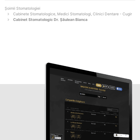
Șoimii Stomatologiei
Cabinete Stomatologice, Medici Stomatologi, Clinici Dentare - Cugir
Cabinet Stomatologic Dr. Șăulean Bianca