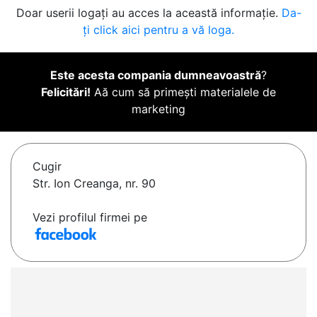
Doar userii logați au acces la această informație.
Da-
ți click aici pentru a vă loga.
Este acesta compania dumneavoastră
?
Felicitări!
Aă cum să primești materialele de
marketing
Cugir
Str. Ion Creanga, nr. 90
Vezi profilul firmei pe