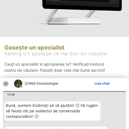
Gasește un specialist
Ranking-ul îi adună pe cei mai buni din industrie
Cauți un specialist in apropierea ta? Verificați motorul
nostru de căutare. Folosiți doar cele mai bune servicii!
ȘOIMII Stomatologiei
Live chat
Căutare
19:48
Bună, suntem încântați să vă ajutăm! 🙂 Vă rugăm
să faceți clic pe subiectul de conversație
corespunzător! 🙂