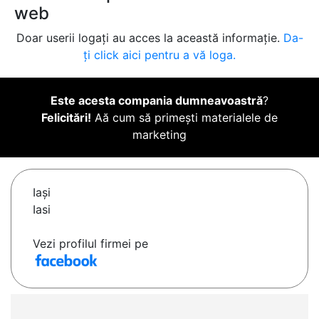
web
Doar userii logați au acces la această informație.
Da-
ți click aici pentru a vă loga.
Este acesta compania dumneavoastră
?
Felicitări!
Aă cum să primești materialele de
marketing
Iaşi
Iasi
Vezi profilul firmei pe