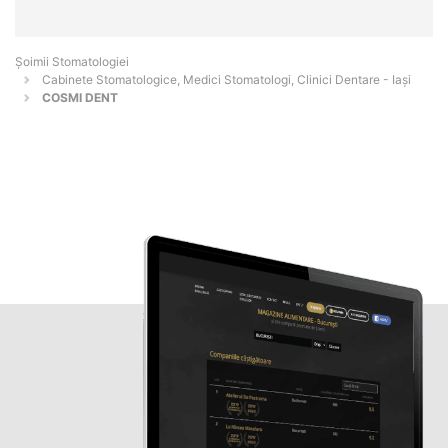
Șoimii Stomatologiei
Cabinete Stomatologice, Medici Stomatologi, Clinici Dentare - Iaşi
COSMI DENT