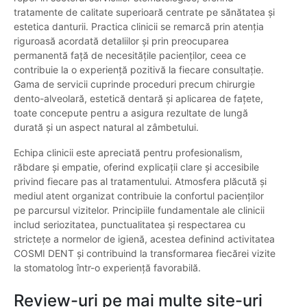
tratamente de calitate superioară centrate pe sănătatea și
estetica danturii. Practica clinicii se remarcă prin atenția
riguroasă acordată detaliilor și prin preocuparea
permanentă față de necesitățile pacienților, ceea ce
contribuie la o experiență pozitivă la fiecare consultație.
Gama de servicii cuprinde proceduri precum chirurgie
dento-alveolară, estetică dentară și aplicarea de fațete,
toate concepute pentru a asigura rezultate de lungă
durată și un aspect natural al zâmbetului.
Echipa clinicii este apreciată pentru profesionalism,
răbdare și empatie, oferind explicații clare și accesibile
privind fiecare pas al tratamentului. Atmosfera plăcută și
mediul atent organizat contribuie la confortul pacienților
pe parcursul vizitelor. Principiile fundamentale ale clinicii
includ seriozitatea, punctualitatea și respectarea cu
strictețe a normelor de igienă, acestea definind activitatea
COSMI DENT și contribuind la transformarea fiecărei vizite
la stomatolog într-o experiență favorabilă.
Review-uri pe mai multe site-uri