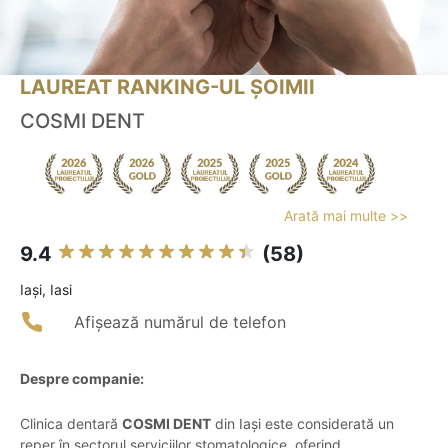
LAUREAT RANKING-UL ȘOIMII
COSMI DENT
Arată mai multe >>
9.4
(58)
Iaşi, Iasi
Afișează numărul de telefon
Despre companie:
Clinica dentară
COSMI DENT
din Iași este considerată un
reper în sectorul serviciilor stomatologice, oferind