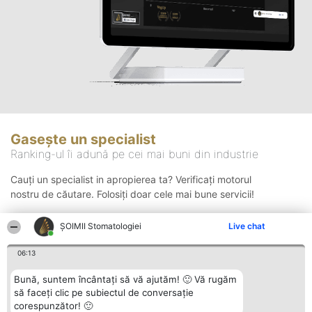
Gasește un specialist
Ranking-ul îi adună pe cei mai buni din industrie
Cauți un specialist in apropierea ta? Verificați motorul
nostru de căutare. Folosiți doar cele mai bune servicii!
ȘOIMII Stomatologiei
Live chat
Căutare
06:13
Bună, suntem încântați să vă ajutăm! 🙂 Vă rugăm
să faceți clic pe subiectul de conversație
corespunzător! 🙂