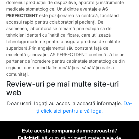
domeniul producției de dispozitive, aparate și instrumente
medicale stomatologice. Unul dintre avantajele
AS
PERFECTDENT
este poziționarea sa centrală, facilitând
accesul rapid pentru colaboratori și pacienți. De
asemenea, laboratorul se remarcă prin echipa sa de
tehnicieni dentari cu înaltă calificare, care utilizează
tehnologii moderne pentru a asigura produse de calitate
superioară.Prin angajamentul său constant față de
excelență și inovație, AS PERFECTDENT continuă să fie un
partener de încredere pentru cabinetele stomatologice din
regiune, contribuind la îmbunătățirea sănătății orale a
comunității.
Review-uri pe mai multe site-uri
web
Doar userii logați au acces la această informație.
Da-
ți click aici pentru a vă loga.
Este acesta compania dumneavoastră
?
Felicitări!
Aă cum să primești materialele de