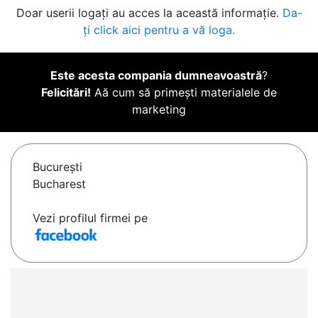
Doar userii logați au acces la această informație.
Da-
ți click aici pentru a vă loga.
Este acesta compania dumneavoastră
?
Felicitări!
Aă cum să primești materialele de
marketing
Bucureşti
Bucharest
Vezi profilul firmei pe