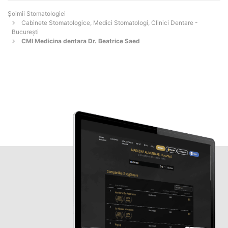
Șoimii Stomatologiei
Cabinete Stomatologice, Medici Stomatologi, Clinici Dentare -
Bucureşti
CMI Medicina dentara Dr. Beatrice Saed