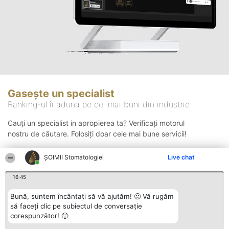
Gasește un specialist
Ranking-ul îi adună pe cei mai buni din industrie
Cauți un specialist in apropierea ta? Verificați motorul
nostru de căutare. Folosiți doar cele mai bune servicii!
ȘOIMII Stomatologiei
Live chat
Căutare
16:45
Bună, suntem încântați să vă ajutăm! 🙂 Vă rugăm
să faceți clic pe subiectul de conversație
corespunzător! 🙂