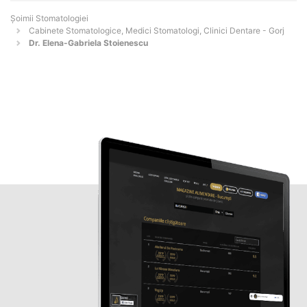
Șoimii Stomatologiei
Cabinete Stomatologice, Medici Stomatologi, Clinici Dentare - Gorj
Dr. Elena-Gabriela Stoienescu