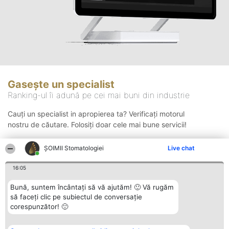
Gasește un specialist
Ranking-ul îi adună pe cei mai buni din industrie
Cauți un specialist in apropierea ta? Verificați motorul
nostru de căutare. Folosiți doar cele mai bune servicii!
ȘOIMII Stomatologiei
Live chat
Căutare
16:05
Bună, suntem încântați să vă ajutăm! 🙂 Vă rugăm
să faceți clic pe subiectul de conversație
corespunzător! 🙂