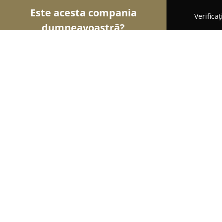
Este acesta compania
Verifica
dumneavoastră?
Șoimii Stomatologiei
Cabinete Stomatologice, Med
ArcoDent
8.6
(12)
Craiova, Strada Basarabia 38
Afișează numărul de telefon