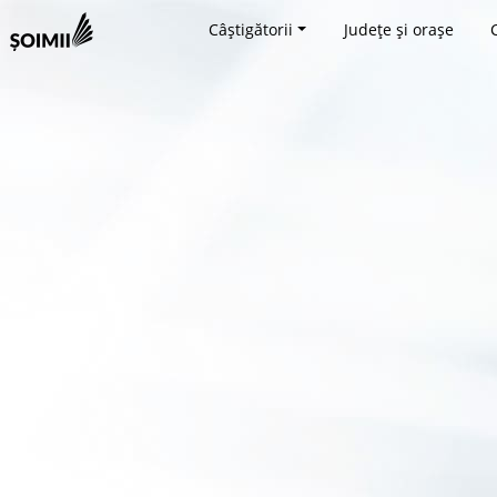
Câștigătorii
Județe și orașe