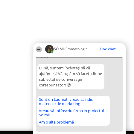
ȘOIMII Stomatologiei
Live chat
07:46
Bună, suntem încântați să vă
ajutăm! 🙂 Vă rugăm să faceți clic pe
subiectul de conversație
corespunzător! 🙂
Sunt un Laureat, vreau să ridic
materiale de marketing
Vreau să-mi înscriu firma in proiectul
Șoimii
Am o altă problemă