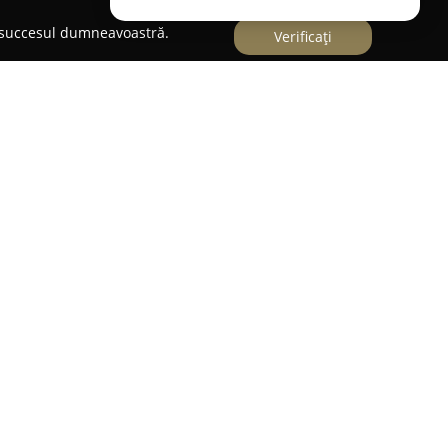
e succesul dumneavoastră.
Verificați
ologică situată în Craiova, pe Strada Basarabia nr.
 servicii dentare de înaltă calitate. Echipa de
ntrează pe asigurarea sănătății orale a
giena riguroasă și utilizarea unor tehnici
ul de funcționare este adaptat pentru a
acienților, cu ore de lucru în intervale
arți și joi, clinica este deschisă între orele 14:00
între 10:00 și 18:00. Unul dintre avantajele
ă acordată pacienților, oferind consultații
opii în luna iunie, demonstrând astfel
 orală a celor mici. De asemenea, clinica