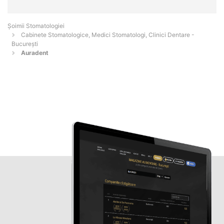
Șoimii Stomatologiei
Cabinete Stomatologice, Medici Stomatologi, Clinici Dentare -
Bucureşti
Auradent