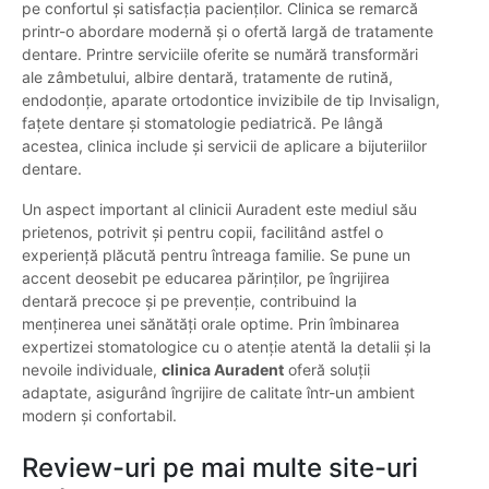
pe confortul și satisfacția pacienților. Clinica se remarcă
printr-o abordare modernă și o ofertă largă de tratamente
dentare. Printre serviciile oferite se numără transformări
ale zâmbetului, albire dentară, tratamente de rutină,
endodonție, aparate ortodontice invizibile de tip Invisalign,
fațete dentare și stomatologie pediatrică. Pe lângă
acestea, clinica include și servicii de aplicare a bijuteriilor
dentare.
Un aspect important al clinicii Auradent este mediul său
prietenos, potrivit și pentru copii, facilitând astfel o
experiență plăcută pentru întreaga familie. Se pune un
accent deosebit pe educarea părinților, pe îngrijirea
dentară precoce și pe prevenție, contribuind la
menținerea unei sănătăți orale optime. Prin îmbinarea
expertizei stomatologice cu o atenție atentă la detalii și la
nevoile individuale,
clinica Auradent
oferă soluții
adaptate, asigurând îngrijire de calitate într-un ambient
modern și confortabil.
Review-uri pe mai multe site-uri