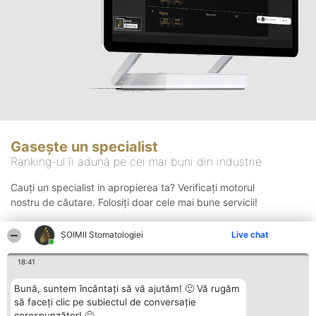
Gasește un specialist
Ranking-ul îi adună pe cei mai buni din industrie
Cauți un specialist in apropierea ta? Verificați motorul
nostru de căutare. Folosiți doar cele mai bune servicii!
ȘOIMII Stomatologiei
Live chat
Căutare
18:41
Bună, suntem încântați să vă ajutăm! 🙂 Vă rugăm
să faceți clic pe subiectul de conversație
corespunzător! 🙂