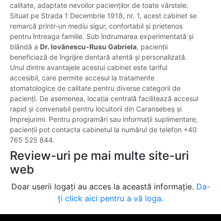
calitate, adaptate nevoilor pacienților de toate vârstele.
Situat pe Strada 1 Decembrie 1918, nr. 1, acest cabinet se
remarcă printr-un mediu sigur, confortabil și prietenos
pentru întreaga familie. Sub îndrumarea experimentată și
blândă a
Dr. Iovănescu-Rusu Gabriela
, pacienții
beneficiază de îngrijire dentară atentă și personalizată.
Unul dintre avantajele acestui cabinet este tariful
accesibil, care permite accesul la tratamente
stomatologice de calitate pentru diverse categorii de
pacienți. De asemenea, locația centrală facilitează accesul
rapid și convenabil pentru locuitorii din Caransebeș și
împrejurimi. Pentru programări sau informații suplimentare,
pacienții pot contacta cabinetul la numărul de telefon +40
765 525 844.
Review-uri pe mai multe site-uri
web
Doar userii logați au acces la această informație.
Da-
ți click aici pentru a vă loga.