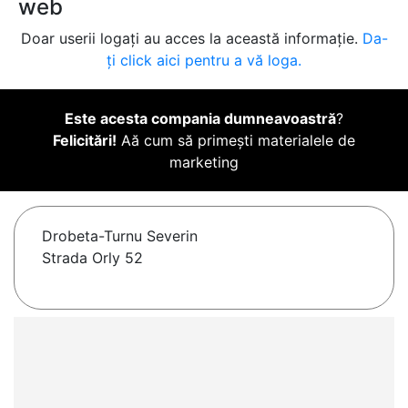
web
Doar userii logați au acces la această informație.
Da-
ți click aici pentru a vă loga.
Este acesta compania dumneavoastră
?
Felicitări!
Aă cum să primești materialele de
marketing
Drobeta-Turnu Severin
Strada Orly 52