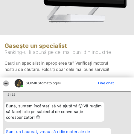
Gasește un specialist
Ranking-ul îi adună pe cei mai buni din industrie
Cauți un specialist in apropierea ta? Verificați motorul
nostru de căutare. Folosiți doar cele mai bune servicii!
ȘOIMII Stomatologiei
Live chat
Căutare
21:32
Bună, suntem încântați să vă ajutăm! 🙂 Vă rugăm
să faceți clic pe subiectul de conversație
corespunzător! 🙂
Sunt un Laureat, vreau să ridic materiale de
Organizator Ranking
Plebiscyt
Contact