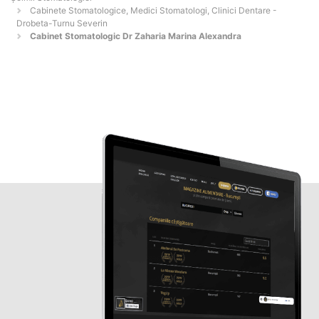
Cabinete Stomatologice, Medici Stomatologi, Clinici Dentare -
Drobeta-Turnu Severin
Cabinet Stomatologic Dr Zaharia Marina Alexandra