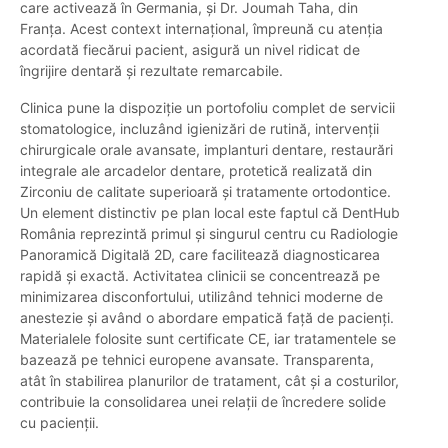
care activează în Germania, și Dr. Joumah Taha, din
Franța. Acest context internațional, împreună cu atenția
acordată fiecărui pacient, asigură un nivel ridicat de
îngrijire dentară și rezultate remarcabile.
Clinica pune la dispoziție un portofoliu complet de servicii
stomatologice, incluzând igienizări de rutină, intervenții
chirurgicale orale avansate, implanturi dentare, restaurări
integrale ale arcadelor dentare, protetică realizată din
Zirconiu de calitate superioară și tratamente ortodontice.
Un element distinctiv pe plan local este faptul că DentHub
România reprezintă primul și singurul centru cu Radiologie
Panoramică Digitală 2D, care facilitează diagnosticarea
rapidă și exactă. Activitatea clinicii se concentrează pe
minimizarea disconfortului, utilizând tehnici moderne de
anestezie și având o abordare empatică față de pacienți.
Materialele folosite sunt certificate CE, iar tratamentele se
bazează pe tehnici europene avansate. Transparenta,
atât în stabilirea planurilor de tratament, cât și a costurilor,
contribuie la consolidarea unei relații de încredere solide
cu pacienții.