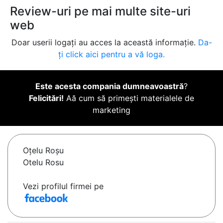
Review-uri pe mai multe site-uri
web
Doar userii logați au acces la această informație.
Da-
ți click aici pentru a vă loga.
Este acesta compania dumneavoastră
?
Felicitări!
Aă cum să primești materialele de
marketing
Oţelu Roşu
Otelu Rosu
Vezi profilul firmei pe