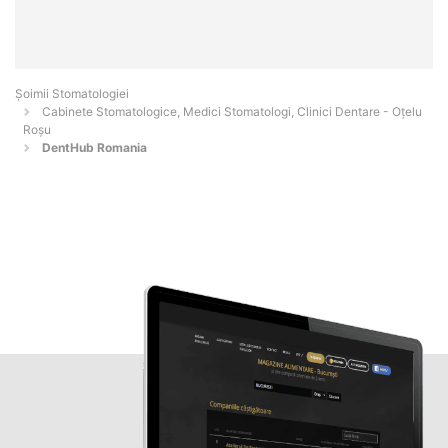
Șoimii Stomatologiei
Cabinete Stomatologice, Medici Stomatologi, Clinici Dentare - Oţelu
Roşu
DentHub Romania