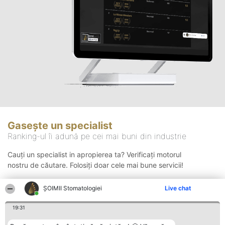
Gasește un specialist
Ranking-ul îi adună pe cei mai buni din industrie
Cauți un specialist in apropierea ta? Verificați motorul
nostru de căutare. Folosiți doar cele mai bune servicii!
ȘOIMII Stomatologiei
Live chat
Căutare
19:31