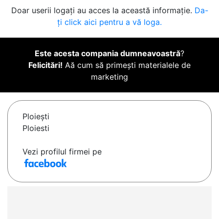
Doar userii logați au acces la această informație.
Da-
ți click aici pentru a vă loga.
Este acesta compania dumneavoastră
?
Felicitări!
Aă cum să primești materialele de
marketing
Ploieşti
Ploiesti
Vezi profilul firmei pe