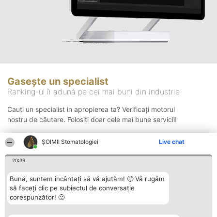
Gasește un specialist
Ranking-ul îi adună pe cei mai buni din industrie
Cauți un specialist in apropierea ta? Verificați motorul
nostru de căutare. Folosiți doar cele mai bune servicii!
ȘOIMII Stomatologiei
Live chat
Căutare
20:39
Bună, suntem încântați să vă ajutăm! 🙂 Vă rugăm
să faceți clic pe subiectul de conversație
corespunzător! 🙂