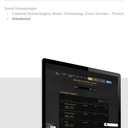
Șoimii Stomatologiei
Cabinete Stomatologice, Medici Stomatologi, Clinici Dentare - Ploieşti
Vidadental