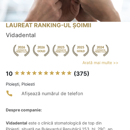
LAUREAT RANKING-UL ȘOIMII
Vidadental
Arată mai multe >>
10
(375)
Ploieşti, Ploiesti
Afișează numărul de telefon
Despre companie:
Vidadental
este o clinică stomatologică de top din
Ploiești, situată pe Bulevardul Republicii 153, bl. 29C, ap.