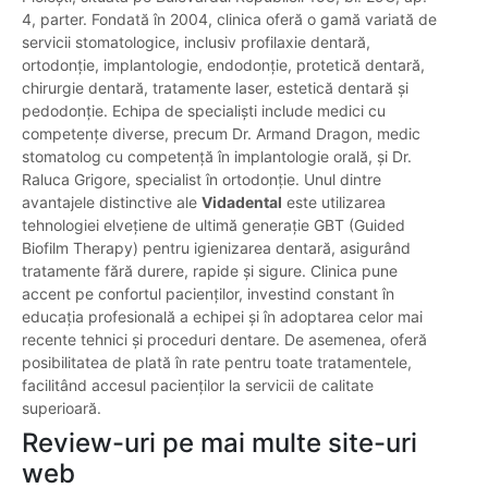
4, parter. Fondată în 2004, clinica oferă o gamă variată de
servicii stomatologice, inclusiv profilaxie dentară,
ortodonție, implantologie, endodonție, protetică dentară,
chirurgie dentară, tratamente laser, estetică dentară și
pedodonție. Echipa de specialiști include medici cu
competențe diverse, precum Dr. Armand Dragon, medic
stomatolog cu competență în implantologie orală, și Dr.
Raluca Grigore, specialist în ortodonție. Unul dintre
avantajele distinctive ale
Vidadental
este utilizarea
tehnologiei elvețiene de ultimă generație GBT (Guided
Biofilm Therapy) pentru igienizarea dentară, asigurând
tratamente fără durere, rapide și sigure. Clinica pune
accent pe confortul pacienților, investind constant în
educația profesională a echipei și în adoptarea celor mai
recente tehnici și proceduri dentare. De asemenea, oferă
posibilitatea de plată în rate pentru toate tratamentele,
facilitând accesul pacienților la servicii de calitate
superioară.
Review-uri pe mai multe site-uri
web