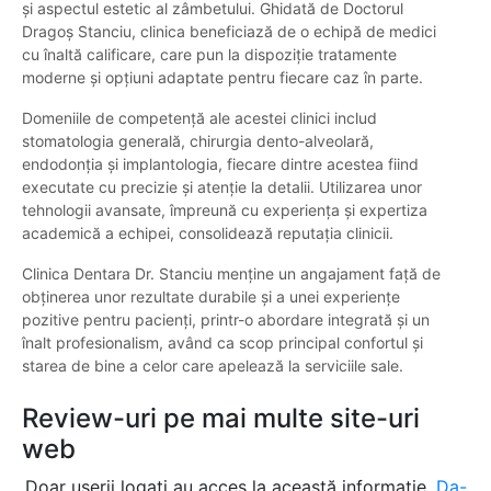
și aspectul estetic al zâmbetului. Ghidată de Doctorul
Dragoș Stanciu, clinica beneficiază de o echipă de medici
cu înaltă calificare, care pun la dispoziție tratamente
moderne și opțiuni adaptate pentru fiecare caz în parte.
Domeniile de competență ale acestei clinici includ
stomatologia generală, chirurgia dento-alveolară,
endodonția și implantologia, fiecare dintre acestea fiind
executate cu precizie și atenție la detalii. Utilizarea unor
tehnologii avansate, împreună cu experiența și expertiza
academică a echipei, consolidează reputația clinicii.
Clinica Dentara Dr. Stanciu menține un angajament față de
obținerea unor rezultate durabile și a unei experiențe
pozitive pentru pacienți, printr-o abordare integrată și un
înalt profesionalism, având ca scop principal confortul și
starea de bine a celor care apelează la serviciile sale.
Review-uri pe mai multe site-uri
web
Doar userii logați au acces la această informație.
Da-