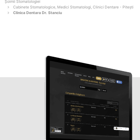
Șoimii Stomatologiei
Cabinete Stomatologice, Medici Stomatologi, Clinici Dentare - Piteşti
Clinica Dentara Dr. Stanciu