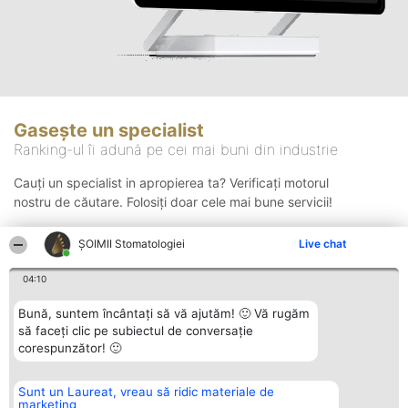
Gasește un specialist
Ranking-ul îi adună pe cei mai buni din industrie
Cauți un specialist in apropierea ta? Verificați motorul
nostru de căutare. Folosiți doar cele mai bune servicii!
ȘOIMII Stomatologiei
Live chat
Căutare
04:10
Bună, suntem încântați să vă ajutăm! 🙂 Vă rugăm
să faceți clic pe subiectul de conversație
corespunzător! 🙂
Sunt un Laureat, vreau să ridic materiale de
Organizator Ranking
Plebiscyt
Contact
marketing
BRIGHT SOLUTIONS BR SRL
Câștigătorii
Contact