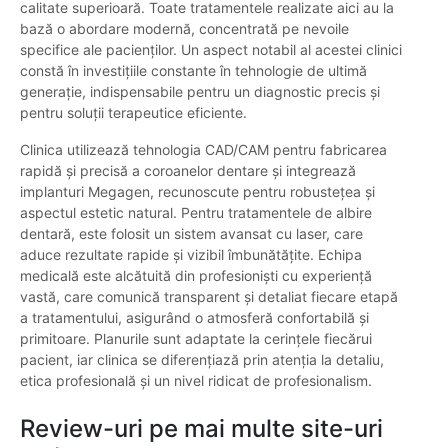
calitate superioară. Toate tratamentele realizate aici au la
bază o abordare modernă, concentrată pe nevoile
specifice ale pacienților. Un aspect notabil al acestei clinici
constă în investițiile constante în tehnologie de ultimă
generație, indispensabile pentru un diagnostic precis și
pentru soluții terapeutice eficiente.
Clinica utilizează tehnologia CAD/CAM pentru fabricarea
rapidă și precisă a coroanelor dentare și integrează
implanturi Megagen, recunoscute pentru robustețea și
aspectul estetic natural. Pentru tratamentele de albire
dentară, este folosit un sistem avansat cu laser, care
aduce rezultate rapide și vizibil îmbunătățite. Echipa
medicală este alcătuită din profesioniști cu experiență
vastă, care comunică transparent și detaliat fiecare etapă
a tratamentului, asigurând o atmosferă confortabilă și
primitoare. Planurile sunt adaptate la cerințele fiecărui
pacient, iar clinica se diferențiază prin atenția la detaliu,
etica profesională și un nivel ridicat de profesionalism.
Review-uri pe mai multe site-uri