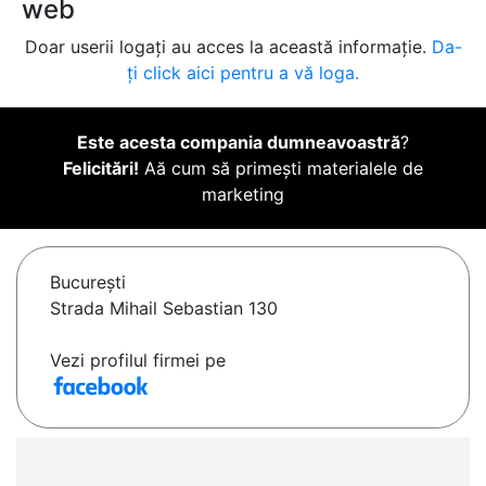
web
Doar userii logați au acces la această informație.
Da-
ți click aici pentru a vă loga.
Este acesta compania dumneavoastră
?
Felicitări!
Aă cum să primești materialele de
marketing
Bucureşti
Strada Mihail Sebastian 130
Vezi profilul firmei pe