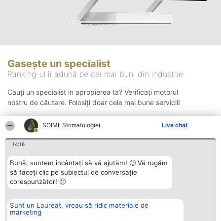
Gasește un specialist
Ranking-ul îi adună pe cei mai buni din industrie
Cauți un specialist in apropierea ta? Verificați motorul
nostru de căutare. Folosiți doar cele mai bune servicii!
ȘOIMII Stomatologiei
Live chat
Căutare
14:16
Bună, suntem încântați să vă ajutăm! 🙂 Vă rugăm
să faceți clic pe subiectul de conversație
corespunzător! 🙂
Sunt un Laureat, vreau să ridic materiale de
Organizator Ranking
Plebiscyt
Contact
marketing
BRIGHT SOLUTIONS BR SRL
Câștigătorii
Contact
Aleea Timisul De Sus 2 Bl. A30
Lista Tuturor