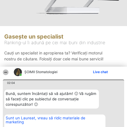
Gasește un specialist
Ranking-ul îi adună pe cei mai buni din industrie
Cauți un specialist in apropierea ta? Verificați motorul
nostru de căutare. Folosiți doar cele mai bune servicii!
ȘOIMII Stomatologiei
Live chat
Căutare
02:04
Bună, suntem încântați să vă ajutăm! 🙂 Vă rugăm
să faceți clic pe subiectul de conversație
corespunzător! 🙂
Sunt un Laureat, vreau să ridic materiale de
Organizator Ranking
Plebiscyt
Contact
marketing
BRIGHT SOLUTIONS BR SRL
Câștigătorii
Contact
Aleea Timisul De Sus 2 Bl. A30
Lista Tuturor