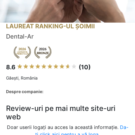
LAUREAT RANKING-UL ȘOIMII
Dental-Ar
8.6
(10)
Găeşti, România
Despre companie:
Review-uri pe mai multe site-uri
web
Doar userii logați au acces la această informație.
Da-
ți click aici pentru a vă loga.