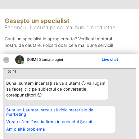
Gasește un specialist
Ranking-ul îi adună pe cei mai buni din industrie
Cauți un specialist in apropierea ta? Verificați motorul
nostru de căutare. Folosiți doar cele mai bune servicii!
ȘOIMII Stomatologiei
Live chat
Căutare
05:49
Bună, suntem încântați să vă ajutăm! 🙂 Vă rugăm
să faceți clic pe subiectul de conversație
corespunzător! 🙂
Sunt un Laureat, vreau să ridic materiale de
Organizator Ranking
Plebiscyt
Contact
marketing
BRIGHT SOLUTIONS BR SRL
Câștigătorii
Contact
Aleea Timisul De Sus 2 Bl. A30
Lista Tuturor
Vreau să-mi înscriu firma in proiectul Șoimii
Sc. A Et. 4 Ap. 13 Cod 061952
Laureaților
Am o altă problemă
București
Reguli
CUI 36737675
Statut
tel: +40 770 990 492
Politica de