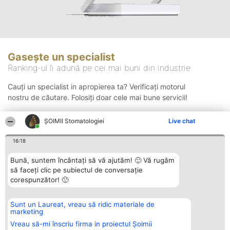
Gasește un specialist
Ranking-ul îi adună pe cei mai buni din industrie
Cauți un specialist in apropierea ta? Verificați motorul
nostru de căutare. Folosiți doar cele mai bune servicii!
ȘOIMII Stomatologiei
Live chat
Căutare
16:18
Bună, suntem încântați să vă ajutăm! 🙂 Vă rugăm
să faceți clic pe subiectul de conversație
corespunzător! 🙂
Sunt un Laureat, vreau să ridic materiale de
Organizator Ranking
Plebiscyt
Contact
marketing
BRIGHT SOLUTIONS BR SRL
Câștigătorii
Contact
Aleea Timisul De Sus 2 Bl. A30
Lista Tuturor
Vreau să-mi înscriu firma in proiectul Șoimii
Sc. A Et. 4 Ap. 13 Cod 061952
Laureaților