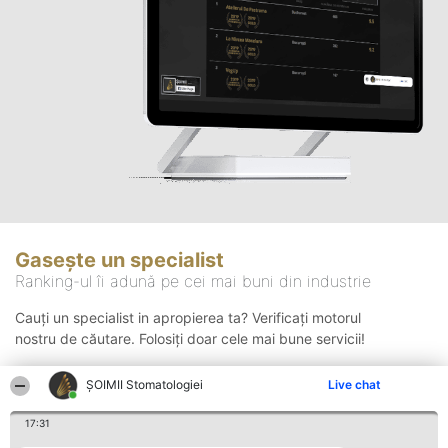
Gasește un specialist
Ranking-ul îi adună pe cei mai buni din industrie
Cauți un specialist in apropierea ta? Verificați motorul
nostru de căutare. Folosiți doar cele mai bune servicii!
ȘOIMII Stomatologiei
Live chat
Căutare
17:31