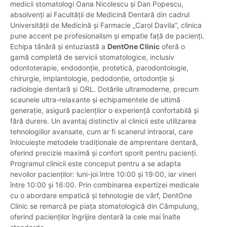
medicii stomatologi Oana Nicolescu și Dan Popescu,
absolvenți ai Facultății de Medicină Dentară din cadrul
Universității de Medicină și Farmacie „Carol Davila”, clinica
pune accent pe profesionalism și empatie față de pacienți.
Echipa tânără și entuziastă a
DentOne Clinic
oferă o
gamă completă de servicii stomatologice, inclusiv
odontoterapie, endodonție, protetică, parodontologie,
chirurgie, implantologie, pedodonție, ortodonție și
radiologie dentară și ORL. Dotările ultramoderne, precum
scaunele ultra-relaxante și echipamentele de ultimă
generație, asigură pacienților o experiență confortabilă și
fără durere. Un avantaj distinctiv al clinicii este utilizarea
tehnologiilor avansate, cum ar fi scanerul intraoral, care
înlocuiește metodele tradiționale de amprentare dentară,
oferind precizie maximă și confort sporit pentru pacienți.
Programul clinicii este conceput pentru a se adapta
nevoilor pacienților: luni-joi între 10:00 și 19:00, iar vineri
între 10:00 și 16:00. Prin combinarea expertizei medicale
cu o abordare empatică și tehnologie de vârf, DentOne
Clinic se remarcă pe piața stomatologică din Câmpulung,
oferind pacienților îngrijire dentară la cele mai înalte