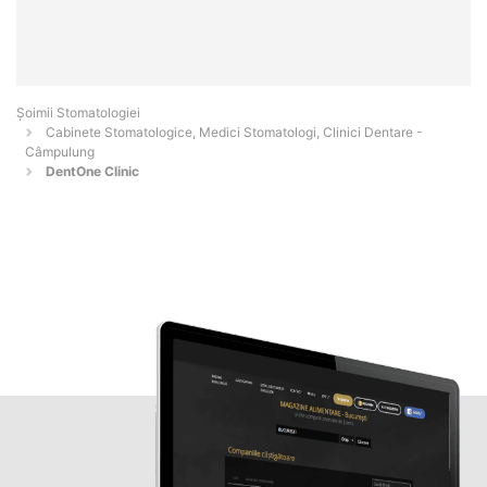
Șoimii Stomatologiei
Cabinete Stomatologice, Medici Stomatologi, Clinici Dentare -
Câmpulung
DentOne Clinic