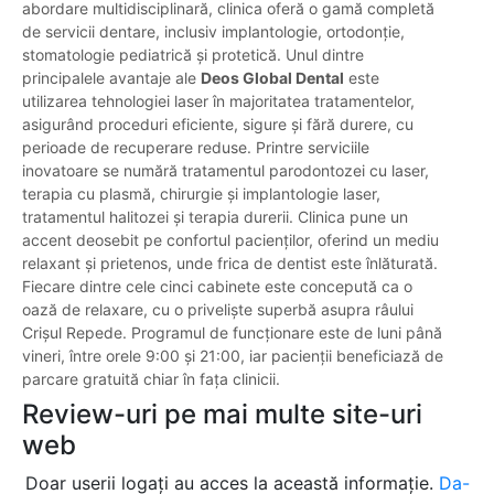
abordare multidisciplinară, clinica oferă o gamă completă
de servicii dentare, inclusiv implantologie, ortodonție,
stomatologie pediatrică și protetică. Unul dintre
principalele avantaje ale
Deos Global Dental
este
utilizarea tehnologiei laser în majoritatea tratamentelor,
asigurând proceduri eficiente, sigure și fără durere, cu
perioade de recuperare reduse. Printre serviciile
inovatoare se numără tratamentul parodontozei cu laser,
terapia cu plasmă, chirurgie și implantologie laser,
tratamentul halitozei și terapia durerii. Clinica pune un
accent deosebit pe confortul pacienților, oferind un mediu
relaxant și prietenos, unde frica de dentist este înlăturată.
Fiecare dintre cele cinci cabinete este concepută ca o
oază de relaxare, cu o priveliște superbă asupra râului
Crișul Repede. Programul de funcționare este de luni până
vineri, între orele 9:00 și 21:00, iar pacienții beneficiază de
parcare gratuită chiar în fața clinicii.
Review-uri pe mai multe site-uri
web
Doar userii logați au acces la această informație.
Da-