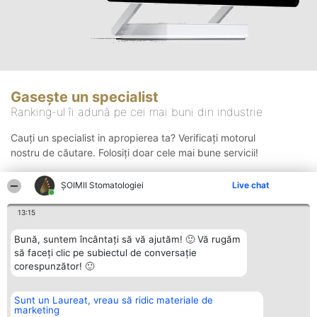
Gasește un specialist
Ranking-ul îi adună pe cei mai buni din industrie
Cauți un specialist in apropierea ta? Verificați motorul
nostru de căutare. Folosiți doar cele mai bune servicii!
ȘOIMII Stomatologiei
Live chat
Căutare
13:15
Bună, suntem încântați să vă ajutăm! 🙂 Vă rugăm
să faceți clic pe subiectul de conversație
corespunzător! 🙂
Sunt un Laureat, vreau să ridic materiale de
Organizator Ranking
Plebiscyt
Contact
marketing
BRIGHT SOLUTIONS BR SRL
Câștigătorii
Contact