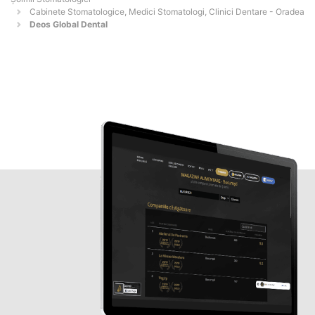
Cabinete Stomatologice, Medici Stomatologi, Clinici Dentare - Oradea
Deos Global Dental