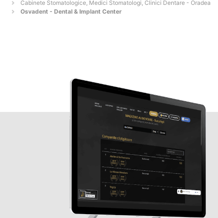
Cabinete Stomatologice, Medici Stomatologi, Clinici Dentare - Oradea
Osvadent - Dental & Implant Center