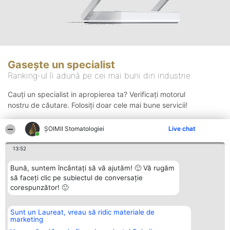
Gasește un specialist
Ranking-ul îi adună pe cei mai buni din industrie
Cauți un specialist in apropierea ta? Verificați motorul
nostru de căutare. Folosiți doar cele mai bune servicii!
ȘOIMII Stomatologiei
Live chat
Căutare
13:52
Bună, suntem încântați să vă ajutăm! 🙂 Vă rugăm
să faceți clic pe subiectul de conversație
corespunzător! 🙂
Sunt un Laureat, vreau să ridic materiale de
Organizator Ranking
Plebiscyt
Contact
marketing
BRIGHT SOLUTIONS BR SRL
Câștigătorii
Contact
Aleea Timisul De Sus 2 Bl. A30
Lista Tuturor