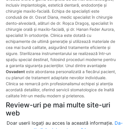
inclusiv implantologie, estetică dentară, endodonție și
chirurgie maxilo-facială. Echipa de specialiști este
condusă de dr. Osvat Diana, medic specialist în chirurgie
dento-alveolară, alături de dr. Roșca Dragoș, specialist în
chirurgie orală și maxilo-facială, și dr. Hanan Feder Aurora,
specialist în ortodonție. Clinica este dotată cu
echipamente de ultimă generație și utilizează materiale de
cea mai bună calitate, asigurând tratamente eficiente și
sigure. Sterilizarea instrumentarului se realizează într-un
spațiu special destinat, folosind proceduri moderne pentru
a garanta siguranța pacienților. Unul dintre avantajele
Osvadent
este abordarea personalizată a fiecărui pacient,
cu planuri de tratament adaptate nevoilor individuale.
Clinica se remarcă prin profesionalismul echipei și atenția
acordată detaliilor, oferind servicii stomatologice de înaltă
calitate într-un mediu modern și prietenos.
Review-uri pe mai multe site-uri
web
Doar userii logați au acces la această informație.
Da-