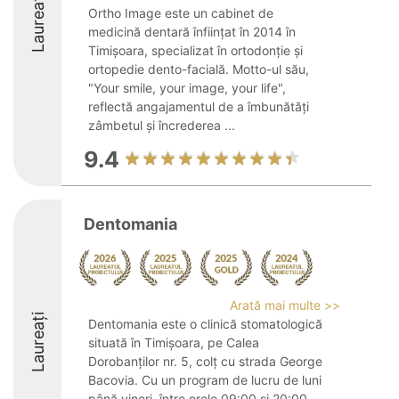
Laureați
Ortho Image este un cabinet de
medicină dentară înființat în 2014 în
Timișoara, specializat în ortodonție și
ortopedie dento-facială. Motto-ul său,
"Your smile, your image, your life",
reflectă angajamentul de a îmbunătăți
zâmbetul și încrederea ...
9.4
Dentomania
Arată mai multe >>
Laureați
Dentomania este o clinică stomatologică
situată în Timișoara, pe Calea
Dorobanților nr. 5, colț cu strada George
Bacovia. Cu un program de lucru de luni
până vineri, între orele 09:00 și 20:00,